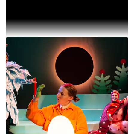
klæder Danmarkshistorien på
Anne Marie Helgers private samling af fantastiske
kostumer er vores faste udstilling.
I år fylder Anne Marie Helger 80 år og det fejrer vi
med historiske nedslag. Hvilke kjoler har været
skelsættende og portrætterer vigtige
begivenheder?
Kostumerne er skabt af bl.a. af
Lars Andersen og Johanne Helger.