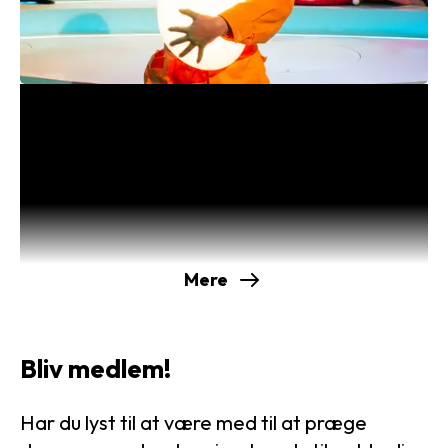
Sæsonudstilling: Kække kostumer
fra et grønt univers
Fra børneforestillingen
Farmor Floras Grønne
Fingre
Mere
Bliv medlem!
Har du lyst til at være med til at præge