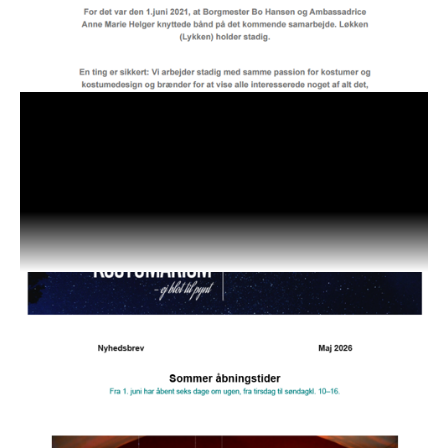
01.07.2026
Nyhedsbrev, uge 27 2026
Klik her for at læse juli måneds nyhedsbrev i PDF-
format.