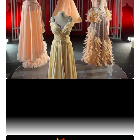
Udstilling: Bag om Dansen
Velkommen til Bag om Dansen. Kom og oplev
årets hovedudstilling, der tager udgangspunkt i
TV baskeren Vild med Dans. Drømmer du om
dansegulv, glimmer, simili, diskokugle og fjerboa?
Så glæd dig til at se et brag af en farverig fest.