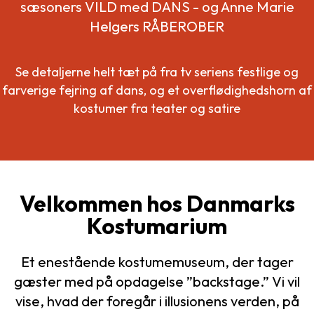
sæsoners VILD med DANS - og Anne Marie
Helgers RÅBEROBER
Se detaljerne helt tæt på fra tv seriens festlige og
farverige fejring af dans, og et overflødighedshorn af
kostumer fra teater og satire
Velkommen hos Danmarks
Kostumarium
Et enestående kostumemuseum, der tager
gæster med på opdagelse ”backstage.” Vi vil
vise, hvad der foregår i illusionens verden, på